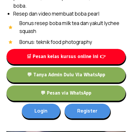
boba.
Resep dan video membuat boba pearl
Bonus resep boba milk tea dan yakult lychee
squash
Bonus: teknik food photography
🛒 Pesan kelas kursus online ini 👉
💬 Tanya Admin Dulu Via WhatsApp
💬 Pesan via WhatsApp
Login
Register