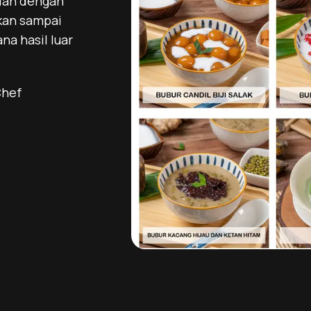
piah dengan
kan sampai
na hasil luar
Chef