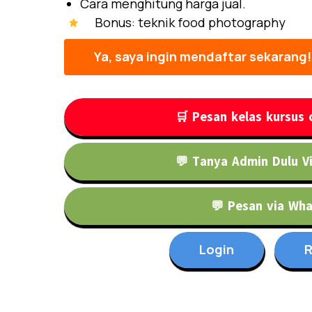
Cara menghitung harga jual.
Bonus: teknik food photography
Ya, saya ingin mendaftar sekarang!
🛒 Pesan kelas kursus o
💬 Tanya Admin Dulu V
💬 Pesan via Wh
Login
R