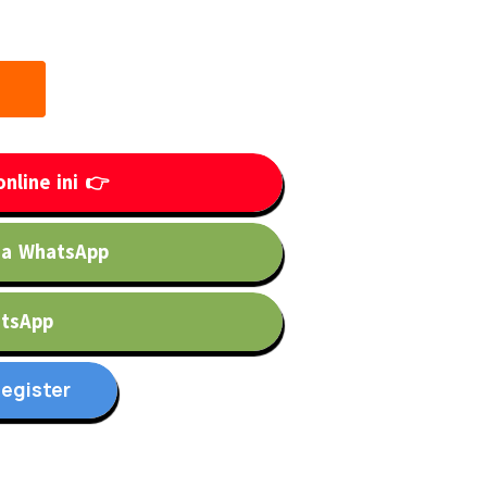
nline ini 👉
ia WhatsApp
atsApp
egister