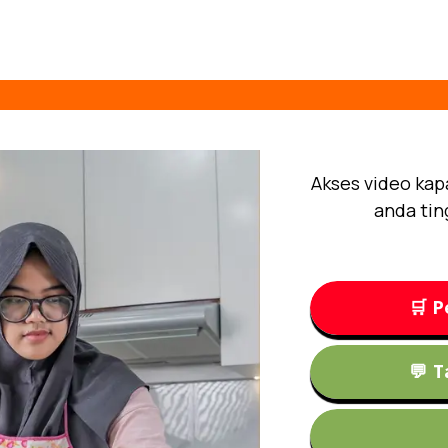
Akses video kap
anda tin
🛒 P
💬 T